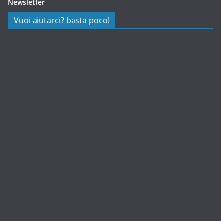
Newsletter
Vuoi aiutarci? basta poco!