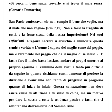
«Si cerca il bene senza trovarlo e si trova il male senza
(Cercarlo
Democrito)
San Paolo confessava: «lo non compio il bene che voglio, ma
il male che non voglio» (Rm 7,19). Non è forse la tragedia di
tutti, e la fonte stessa della nostra imperfezione? Nei suoi
Euforismi,
Grégoire Lacroix si arrischiò a enunciare questa
crudele verità: « L’uo­mo è capace del meglio come del peggio,
ma è ve­ramente nel peggio che dà il meglio di se stesso ». È
facile fare il male: basta lasciarsi andare ai propri umori e al
proprio egoismo. Il cammino della virtù è tanto più difficile
da seguire in quanto rischiamo continuamente di perdere la
direzione e avanziamo non tanto di progresso in progresso
quanto di inizio in inizio. Questa constatazione non deve
essere cau­sa di afflizione e di senso di colpa, ma un motivo
per dare la caccia a tutte le tendenze passive o facili che ci
allontanano dall’amicizia del Sommo Bene…