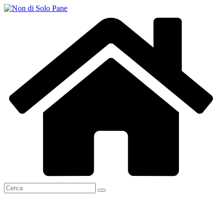
Salta
al
contenuto