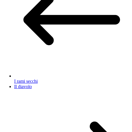
I rami secchi
Il diavolo