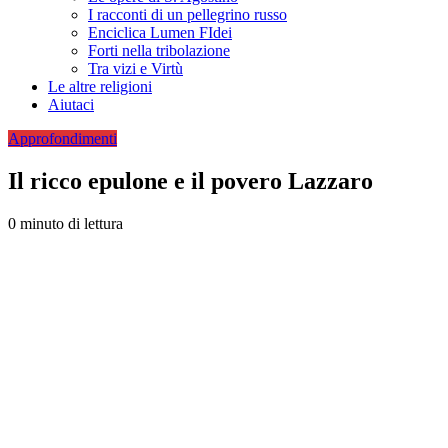
I racconti di un pellegrino russo
Enciclica Lumen FIdei
Forti nella tribolazione
Tra vizi e Virtù
Le altre religioni
Aiutaci
Approfondimenti
Il ricco epulone e il povero Lazzaro
0 minuto di lettura