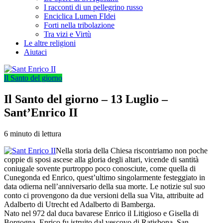
I racconti di un pellegrino russo
Enciclica Lumen FIdei
Forti nella tribolazione
Tra vizi e Virtù
Le altre religioni
Aiutaci
Il Santo del giorno
Il Santo del giorno – 13 Luglio –
Sant’Enrico II
6 minuto di lettura
Nella storia della Chiesa riscontriamo non poche
coppie di sposi ascese alla gloria degli altari, vicende di santità
coniugale sovente purtroppo poco conosciute, come quella di
Cunegonda ed Enrico, quest’ultimo singolarmente festeggiato in
data odierna nell’anniversario della sua morte. Le notizie sul suo
conto ci provengono da due versioni della sua Vita, attribuite ad
Adalberto di Utrecht ed Adalberto di Bamberga.
Nato nel 972 dal duca bavarese Enrico il Litigioso e Gisella di
Borgogna, Enrico fu istruito dal vescovo di Ratisbona, San