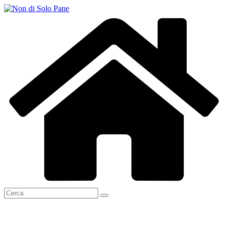
Salta
al
contenuto