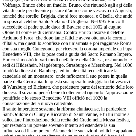
Volfango. Enrico ebbe un fratello, Bruno, che rinunciò agli agi della
vita di corte per divenire pastore d’anime come vescovo di Augusta,
nonché due sorelle: Brigida, che si fece monaca, e Gisella, che andò
in sposa al celebre Santo Stefano d’Ungheria. Nel 995 Enrico II
succedette al padre quale duca di Baviera e nel 1002 al cugino
Otone III come re di Germania. Contro Enrico insorse il celebre
Arduino d’Ivrea, che dopo tante fatiche aveva ottenuto la corona
d’Italia, ma questi lo sconfisse con un’armata e poi raggiunse Roma
con sua moglie Cunegonda per ricevere la corona imperiale da Papa
Benedetto VIII, che lo pose così a guida del Sacro Romano Impero.
Enrico si mostrò in vari modi enefattore della Chiesa, restaurando le
sedi di Hildeshein, Magdeburgo, Strasburgo e Meersburg. Nel 1006
fondò la diocesi di Bamberga ed in tale città fece edificare la
cattedrale ed un monastero, onde rafforzare il suo potere in quella
parte della Germania. In questa sua opera fu osteggiato dai vescovi
di Wurzburg ed Eichstatt, che perdettero parte del territorio delle loro
diocesi. Il sovrano pensò bene di ottenere al riguardo l’approvazione
pontificia e lo stesso Benedetto VIII officiò nel 1020 la
consacrazione della nuova cattedrale.
Il santo imperatore sostenne la riforma cluniacense, in particolare
Sant’Odilone di Cluny e Riccardo di Saint-Vanne, e fu lui inoltre a
sollecitare l’introduzione della recita del Credo nella Messa festiva,
pur restando un potente sovrano intento ad estendere la sua
influenza ed il suo potere. Alcune delle sue azioni politiche appaiono