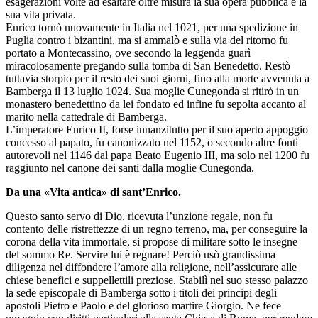
esagerazioni volte ad esaltare oltre misura la sua opera pubblica e la
sua vita privata.
Enrico tornò nuovamente in Italia nel 1021, per una spedizione in
Puglia contro i bizantini, ma si ammalò e sulla via del ritorno fu
portato a Montecassino, ove secondo la leggenda guarì
miracolosamente pregando sulla tomba di San Benedetto. Restò
tuttavia storpio per il resto dei suoi giorni, fino alla morte avvenuta a
Bamberga il 13 luglio 1024. Sua moglie Cunegonda si ritirò in un
monastero benedettino da lei fondato ed infine fu sepolta accanto al
marito nella cattedrale di Bamberga.
L’imperatore Enrico II, forse innanzitutto per il suo aperto appoggio
concesso al papato, fu canonizzato nel 1152, o secondo altre fonti
autorevoli nel 1146 dal papa Beato Eugenio III, ma solo nel 1200 fu
raggiunto nel canone dei santi dalla moglie Cunegonda.
Da una «Vita antica» di sant’Enrico.
Questo santo servo di Dio, ricevuta l’unzione regale, non fu
contento delle ristrettezze di un regno terreno, ma, per conseguire la
corona della vita immortale, si propose di militare sotto le insegne
del sommo Re. Servire lui è regnare! Perciò usò grandissima
diligenza nel diffondere l’amore alla religione, nell’assicurare alle
chiese benefici e suppellettili preziose. Stabilì nel suo stesso palazzo
la sede episcopale di Bamberga sotto i titoli dei principi degli
apostoli Pietro e Paolo e del glorioso martire Giorgio. Ne fece