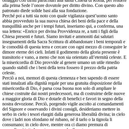
omaggio con diritti particolari alla santa Chiesa di Roma, per rendere
alla prima Sede l’onore dovutole per diritto divino. Con questo alto
patronato diede solide basi alla sua fondazione.
Perché poi a tutti sia noto con quale vigilanza quest’uomo santo
abbia provveduto la sua nuova chiesa dei beni della pace e della
tranquillità anche per i tempi futuri, inseriamo qui, a conferma, una
sua lettera: «Enrico per divina Provvidenza re, a tutti i figli della
Chiesa presenti e futuri. Siamo invitati e ammoniti dai salutari
insegnamenti della Sacra Scrittura di abbandonare i beni temporali e
le comodità di questa terra e cercare con ogni mezzo di conseguire le
dimore eterne dei cieli. Infatti il godimento della gloria presente è
transitorio e vano, a meno che non sia orientato all’eternità celeste. E
la misericordia di Dio provvide al genere umano un utile rimedio
quando stabilì che i beni della terra fossero il prezzo della patria
celeste.
Perciò a noi, memori di questa clemenza e ben sapendo di essere
stati innalzati alla dignità regale per una gratuita disposizione della
misericordia di Dio, è parsa cosa buona non solo di ampliare le
chiese costruite dai nostri predecessori, ma di costruirne delle nuove
a maggior gloria di Dio e dotarle di benefici e favori in segno della
nostra devozione. Perciò, porgendo vigile ascolto ai comandamenti
del Signore e osservando i divini consigli, desideriamo mettere in
serbo in cielo i tesori elargiti dalla generosa liberalità divina; in cielo
dove i ladri non sfondano né rubano, né il tarlo o la tignola li
consumano; in cielo dove, mentre ora ci diamo premura di