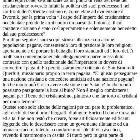
infatti equivoche, se analizzate da un punto di vista del bene del
cristianesimo: rovesciò infatti la politica dei suoi predecessori nei
confronti dell’Oriente cristiano e, come ebbe ad evidenziare il
Dvornik, per la prima volta “il capo dell’impero del cristianesimo
occidentale prende le armi contro un paese [la Polonia], il cui
carattere cristiano è stato così apertametne e solennemente benedetto
dal suo predecessore”.
Pur di perseguire i suoi scopi, strinse alleanze con alcune
popolazioni pagane, consentendo loro di praticare le loro religioni
apertamente e di portare in battaglia i loro stendardi ed i loro dei. A
molti suoi contemporanei tale atteggiamento parve in assoluto
contrasto con quello tradizionale dell’imperatore in dovere di
convertire i pagani. Fu perciò aspramente criticato da San Bruno di
Querfurt, missionario proprio in terra pagana: “E’ giusto perseguitare
una nazione cristiana e concedere amicizia ad una nazione pagana?
In che modo può Cristo avere relazione con Satana? In che modo
possiamo paragonare la luce al buio? Non è meglio combattere i
pagani per il bene del cristianesimo, piuttosto che far torto ai cristiani
per onori terreni?”.
Queste sono solo alcune delle ragioni per cui pare fu problematico,
agli occhi dei suoi primi biografi, dipingere Enrico II come un santo
ed a tal fine non restò che creare, forse artificiosamente edificanti
leggende che lo descrissero come un governante riluttante ed un
monaco sincero, intento a condurre uno stile di vita ascetico,
vivendo il matrimonio in castità. Si trattò però in gran parte di