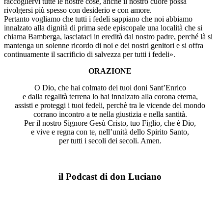
raccogliervi tutte le nostre cose, anche il nostro cuore possa
rivolgersi più spesso con desiderio e con amore.
Pertanto vogliamo che tutti i fedeli sappiano che noi abbiamo
innalzato alla dignità di prima sede episcopale una località che si
chiama Bamberga, lasciataci in eredità dal nostro padre, perché là si
mantenga un solenne ricordo di noi e dei nostri genitori e si offra
continuamente il sacrificio di salvezza per tutti i fedeli».
ORAZIONE
O Dio, che hai colmato dei tuoi doni Sant’Enrico
e dalla regalità terrena lo hai innalzato alla corona eterna,
assisti e proteggi i tuoi fedeli, perchè tra le vicende del mondo
corrano incontro a te nella giustizia e nella santità.
Per il nostro Signore Gesù Cristo, tuo Figlio, che è Dio,
e vive e regna con te, nell’unità dello Spirito Santo,
per tutti i secoli dei secoli. Amen.
il Podcast di don Luciano