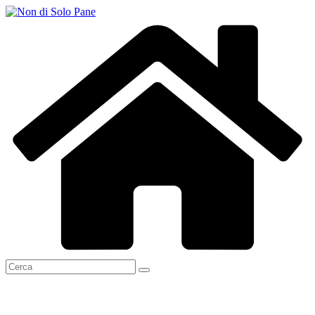
Salta
al
contenuto