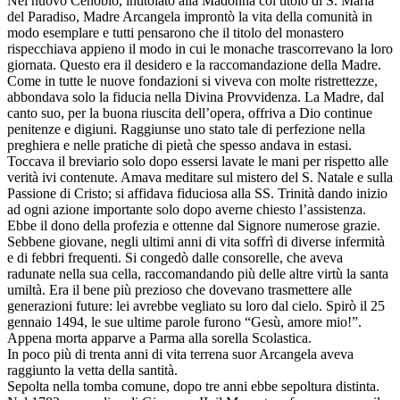
Nel nuovo Cenobio, intitolato alla Madonna col titolo di S. Maria
del Paradiso, Madre Arcangela improntò la vita della comunità in
modo esemplare e tutti pensarono che il titolo del monastero
rispecchiava appieno il modo in cui le monache trascorrevano la loro
giornata. Questo era il desidero e la raccomandazione della Madre.
Come in tutte le nuove fondazioni si viveva con molte ristrettezze,
abbondava solo la fiducia nella Divina Provvidenza. La Madre, dal
canto suo, per la buona riuscita dell’opera, offriva a Dio continue
penitenze e digiuni. Raggiunse uno stato tale di perfezione nella
preghiera e nelle pratiche di pietà che spesso andava in estasi.
Toccava il breviario solo dopo essersi lavate le mani per rispetto alle
verità ivi contenute. Amava meditare sul mistero del S. Natale e sulla
Passione di Cristo; si affidava fiduciosa alla SS. Trinità dando inizio
ad ogni azione importante solo dopo averne chiesto l’assistenza.
Ebbe il dono della profezia e ottenne dal Signore numerose grazie.
Sebbene giovane, negli ultimi anni di vita soffrì di diverse infermità
e di febbri frequenti. Si congedò dalle consorelle, che aveva
radunate nella sua cella, raccomandando più delle altre virtù la santa
umiltà. Era il bene più prezioso che dovevano trasmettere alle
generazioni future: lei avrebbe vegliato su loro dal cielo. Spirò il 25
gennaio 1494, le sue ultime parole furono “Gesù, amore mio!”.
Appena morta apparve a Parma alla sorella Scolastica.
In poco più di trenta anni di vita terrena suor Arcangela aveva
raggiunto la vetta della santità.
Sepolta nella tomba comune, dopo tre anni ebbe sepoltura distinta.