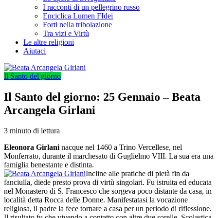
I racconti di un pellegrino russo
Enciclica Lumen FIdei
Forti nella tribolazione
Tra vizi e Virtù
Le altre religioni
Aiutaci
Il Santo del giorno
Il Santo del giorno: 25 Gennaio – Beata
Arcangela Girlani
3 minuto di lettura
Eleonora Girlani
nacque nel 1460 a Trino Vercellese, nel
Monferrato, durante il marchesato di Guglielmo VIII. La sua era una
famiglia benestante e distinta.
Incline alle pratiche di pietà fin da
fanciulla, diede presto prova di virtù singolari. Fu istruita ed educata
nel Monastero di S. Francesco che sorgeva poco distante da casa, in
località detta Rocca delle Donne. Manifestatasi la vocazione
religiosa, il padre la fece tornare a casa per un periodo di riflessione.
Il risultato fu che vivendo a contatto con altre due sorelle, Scolastica