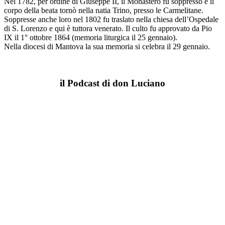
Nel 1782, per ordine di Giuseppe II, il Monastero fu soppresso e il
corpo della beata tornò nella natia Trino, presso le Carmelitane.
Soppresse anche loro nel 1802 fu traslato nella chiesa dell’Ospedale
di S. Lorenzo e qui è tuttora venerato. Il culto fu approvato da Pio
IX il 1° ottobre 1864 (memoria liturgica il 25 gennaio).
Nella diocesi di Mantova la sua memoria si celebra il 29 gennaio.
il Podcast di don Luciano