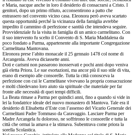
e Maria, nacque anche in loro il desiderio di consacrarsi a Cristo. I
genitori, dopo un primo rifiuto, acconsentirono a patto che
entrassero nel convento vicino casa. Eleonora però aveva scartato
questa opportunità perché la vicinanza della famiglia avrebbe
impedito il cammino di perfezione e santità che intendeva seguire.
Provvidenziale fu la visita in famiglia di un amico carmelitano. Con
il suo intervento fu scelto il Convento di S. Maria Maddalena da
poco fondato a Parma, appartenente alla importante Congregazione
Carmelitana Mantovana.
Eleonora prese l’abito monacale il 25 gennaio 1478 col nome di
Arcangenla. Aveva diciassette anni.
Doti e carismi non passarono inosservati e pochi anni dopo veniva
già eletta Priora. Le sue esortazioni, ma ancor più il suo stile di vita,
erano di esempio alle consorelle. Tutta la città conosceva la
perfezione con cui le Carmelitane vivevano la propria consacrazione
e molti chiedevano loro aiuto sia spirituale che materiale per far
fronte alle necessità di quei tempi difficili.
La Beata rimase a Parma per quindici anni, fino a quando si vide in
lei la fondatrice ideale del nuovo monastero di Mantova. Tale era il
desiderio di Elisabetta d’Este con l’assenso del Vicario Generale dei
Carmelitani Padre Tommaso da Caravaggio. Lasciare Parma per
Madre Arcangela fu doloroso, ne soffrirono le consorelle e tutta la
città che ormai la amava e la stimava. Subentrava come priora la
sorella Scolastica.