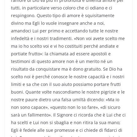
l’amore di Dio va più in profondità e diventa amore per
tutti, in particolare verso coloro che ci odiano e ci
respingono. Questo tipo di amore è squisitamente
divino ma Egli lo vuole insegnare anche a noi,
amandoci Lui per primo e accettando tutte le nostre
infedeltà e i nostri tradimenti. «Non voi avete scelto me
ma io ho scelto voi e vi ho costituiti perché andiate e
portiate frutto»: la chiamata ad essere apostoli e
testimoni di questo amore non è un merito né un
risultato da conquistare ma è dono gratuito. Se Dio ha
scelto noi è perché conosce le nostre capacità e i nostri
limiti e sa che con il suo aiuto possiamo portare frutti
buoni. Quante volte nascondiamo le nostre pigrizie e le
nostre paure dietro una falsa umiltà dicendo: «Ma io
non sono capace», «questo non lo so fare», «di sicuro
sarà un fallimento». Il Signore ci ricorda che è Lui che ci
ha scelti e Lui non si sbaglia e non ritira la sua mano;
Egli è fedele alle sue promesse e ci chiede di fidarci di