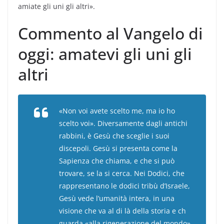
amiate gli uni gli altri».
Commento al Vangelo di
oggi: amatevi gli uni gli
altri
«Non voi avete scelto me, ma io ho
scelto voi». Diversamente dagli antichi
rabbini, è Gesù che sceglie i suoi
discepoli. Gesù si presenta come la
Sapienza che chiama, e che si può
trovare, se la si cerca. Nei Dodici, che
rappresentano le dodici tribù d’Israele,
Gesù vede l’umanità intera, in una
visione che va al di là della storia e ch
guarda «alla rigenerazione del mondo»