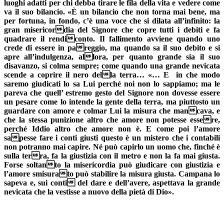
luoghi adatti per chi debba tirare le fila della vita e vedere come
va il suo bilancio. «È un bilancio che non torna mai bene, ma
per fortuna, in fondo, c’è una voce che si dilata all’infinito: la
gran misericordia del Signore che copre tutti i debiti e fa
quadrare il rendiconto. Il fallimento avviene quando uno
crede di essere in pareggio, ma quando sa il suo debito e si
apre all’indulgenza, allora, per quanto grande sia il suo
disavanzo, si colma sempre; come quando una grande nevicata
scende a coprire il nero della terra… «… E in che modo
saremo giudicati lo sa Lui perché noi non lo sappiamo; ma le
pareva che quell’ estremo gesto del Signore non dovesse essere
un pesare come lo intende la gente della terra, ma piuttosto un
guardare con amore e colmar Lui la misura che mancava, e
che la stessa punizione altro che amore non potesse essere,
perché Iddio altro che amore non è. E come poi l’amore
sapesse fare i conti giusti questo è un mistero che i contabili
non potranno mai capire. Né può capirlo un uomo che, finché è
sulla terra, fa la giustizia con il metro e non la fa mai giusta.
Forse soltanto la misericordia può giudicare con giustizia e
l’amore smisurato può stabilire la misura giusta. Campana lo
sapeva e, sui conti del dare e dell’avere, aspettava la grande
nevicata che la vestisse a nuovo della pietà di Dio».