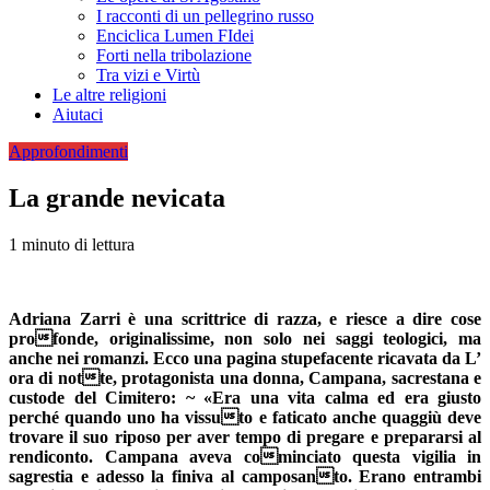
I racconti di un pellegrino russo
Enciclica Lumen FIdei
Forti nella tribolazione
Tra vizi e Virtù
Le altre religioni
Aiutaci
Approfondimenti
La grande nevicata
1 minuto di lettura
Adriana Zarri è una scrittrice di razza, e riesce a dire cose
profonde, originalissime, non solo nei saggi teologici, ma
anche nei romanzi. Ecco una pagina stupefacente ricavata da L’
ora di notte, protagonista una donna, Campana, sacrestana e
custode del Cimitero: ~ «Era una vita calma ed era giusto
perché quando uno ha vissuto e faticato anche quaggiù deve
trovare il suo riposo per aver tempo di pregare e prepararsi al
rendiconto. Campana aveva cominciato questa vigilia in
sagrestia e adesso la finiva al camposanto. Erano entrambi