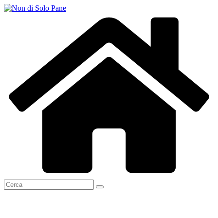
Salta
al
contenuto