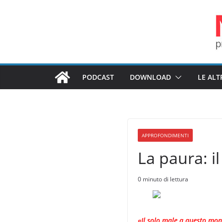
Salta
al
contenuto
PODCAST
DOWNLOAD
LE ALT
APPROFONDIMENTI
La paura: i
0 minuto di lettura
«Il solo male a questo mon