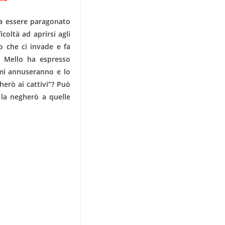
 essere para­gonato
icoltà ad aprirsi agli
to che ci invade e fa
de Mello ha espresso
 mi annuseranno e lo
herò ai cattivi”? Può
 la negherò a quelle