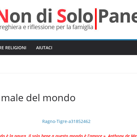
RE RELIGIONI
AIUTACI
l male del mondo
do è la paura. Il solo bene a questo mondo è l’amore ». Anthony de Me