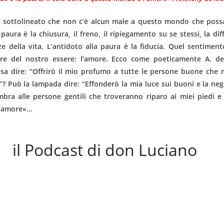
 sottolineato che non c’è alcun male a questo mondo che possa
aura è la chiusura, il freno, il ripiegamento su se stessi, la diff
rze della vita. L’antidoto alla paura è la fiducia. Quel sentimen
iore del no­stro essere: l’amore. Ecco come poeticamente A. 
 rosa dire: “Offrirò il mio profumo a tutte le persone buone che
”? Può la lampada dire: “Effonderò la mia luce sui buoni e la neg
mbra alle persone gentili che troveranno riparo ai miei piedi e
 l’amore»…
il Podcast di don Luciano