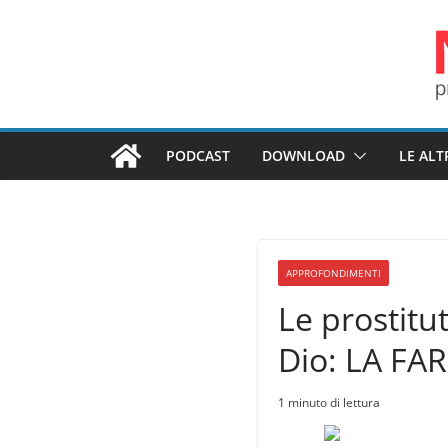
Salta
al
contenuto
PODCAST
DOWNLOAD
LE ALT
APPROFONDIMENTI
Le prostitu
Dio: LA FA
1 minuto di lettura