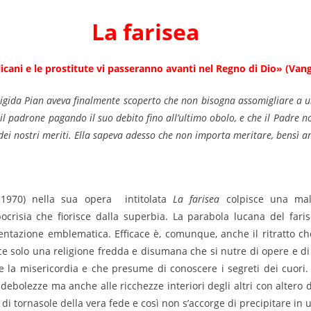
La farisea
icani e le prostitute vi passeranno avanti nel Regno di Dio
» (Vang
rigida Pian aveva finalmente scoperto che non bi­sogna assomigliare a u
l padrone pagando il suo debito fino all’ultimo obolo, e che il Padre n
i dei nostri meriti. Ella sapeva adesso che non importa meritare, bensì 
-1970) nella sua opera intitolata
La farisea
colpisce una mal
’ipocrisia che fiorisce dalla superbia. La parabola lucana del far
sentazione emblematica. Efficace è, comunque, anche il ritratto c
 solo una religione fredda e disumana che si nutre di opere e di g
 la misericordia e che presume di conoscere i segreti dei cuori.
debolezze ma anche alle ricchezze interiori degli altri con altero 
 di tornasole della vera fede e così non s’accorge di precipitare in