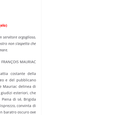
elo)
n servitore orgoglioso,
ostro non s’aspetta che
amare.
FRANÇOIS MAURIAC
attia costante della
iseo e del pubblicano
he Mauriac delinea di
iudizi esteriori, che
 Piena di sé, Brigida
disprezzo, convinta di
 un baratro oscuro ove