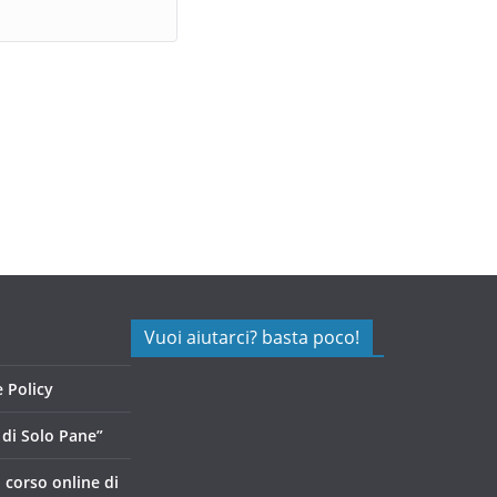
Vuoi aiutarci? basta poco!
 Policy
di Solo Pane”
, corso online di