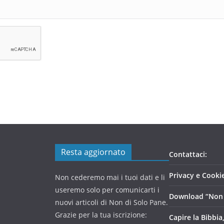
Resta aggiornato
Contattaci:
Privacy e Cookie
Non cederemo mai i tuoi dati e li
useremo solo per comunicarti i
Download “Non 
nuovi articoli di Non di Solo Pane.
Grazie per la tua iscrizione:
Capire la Bibbia