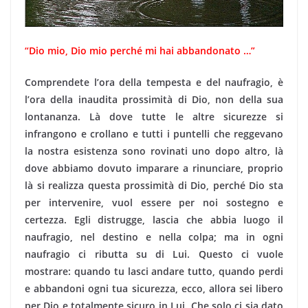
“Dio mio, Dio mio perché mi hai abbandonato …”
Comprendete l’ora della tempesta e del naufragio, è
l’ora della inaudita prossimità di Dio, non della sua
lontananza. Là dove tutte le altre sicurezze si
infrangono e crollano e tutti i puntelli che reggevano
la nostra esistenza sono rovinati uno dopo altro, là
dove abbiamo dovuto imparare a rinunciare, proprio
là si realizza questa prossimità di Dio, perché Dio sta
per intervenire, vuol essere per noi sostegno e
certezza. Egli distrugge, lascia che abbia luogo il
naufragio, nel destino e nella colpa; ma in ogni
naufragio ci ributta su di Lui. Questo ci vuole
mostrare: quando tu lasci andare tutto, quando perdi
e abbandoni ogni tua sicurezza, ecco, allora sei libero
per Dio e totalmente sicuro in Lui. Che solo ci sia dato