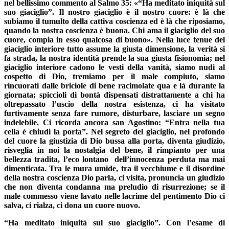
nel bellissimo commento al Salmo 35: «“Ha meditato iniquità sul
suo giaciglio”. Il nostro giaciglio è il nostro cuore: è là che
subiamo il tumulto della cattiva coscienza ed è là che riposiamo,
quando la nostra coscienza è buona. Chi ama il giaciglio del suo
cuore, compia in esso qualcosa di buono». Nella luce tenue del
giaciglio interiore tutto assume la giusta dimensione, la verità si
fa strada, la nostra identità prende la sua giusta fisionomia; nel
giaciglio interiore cadono le vesti della vanità, siamo nudi al
cospetto di Dio, tremiamo per il male compiuto, siamo
rincuorati dalle briciole di bene racimolate qua e là durante la
giornata; spiccioli di bontà dispensati distrattamente a chi ha
oltrepassato l’uscio della nostra esistenza, ci ha visitato
furtivamente senza fare rumore, disturbare, lasciare un segno
indelebile. Ci ricorda ancora san Agostino: “Entra nella tua
cella è chiudi la porta”. Nel segreto del giaciglio, nel profondo
del cuore la giustizia di Dio bussa alla porta, diventa giudizio,
risveglia in noi la nostalgia del bene, il rimpianto per una
bellezza tradita, l’eco lontano dell’innocenza perduta ma mai
dimenticata. Tra le mura umide, tra il vecchiume e il disordine
della nostra coscienza Dio parla, ci visita, pronuncia un giudizio
che non diventa condanna ma preludio di risurrezione; se il
male commesso viene lavato nelle lacrime del pentimento Dio ci
salva, ci rialza, ci dona un cuore nuovo.
“Ha meditato iniquità sul suo giaciglio”. Con l’esame di