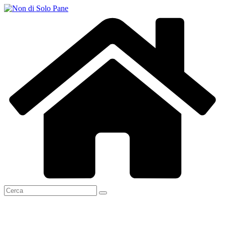
Salta
al
contenuto