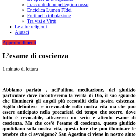
I racconti di un pellegrino russo
Enciclica Lumen FIdei
Forti nella tribolazione
Tra vizi e Virtù
Le altre religioni
Aiutaci
Approfondimenti
L’esame di coscienza
1 minuto di lettura
Abbiamo parlato , nell’ultima meditazione, del giudizio
particolare dove incontreremo la verità di Dio, il suo sguardo
che illuminerà gli angoli più reconditi della nostra esistenza.
Sigillo definitivo e irrevocabile sulla nostra vita ma che può
essere anticipato nella precarietà del tempo che scorre, dove
tutto è revocabile, attraverso un serio e attento esame di
coscienza. Ma che cos’è l’esame di coscienza, questo giudizio
quotidiano sulla nostra vita, questa luce che può illuminare le
tenebre che ci avvolgono? San Agostino ci viene in nostro aiuto