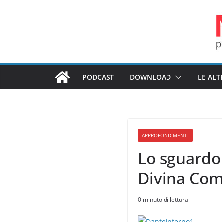
Salta
al
contenuto
PODCAST
DOWNLOAD
LE ALT
APPROFONDIMENTI
Lo sguardo
Divina Com
0 minuto di lettura