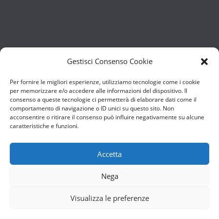
Gestisci Consenso Cookie
Per fornire le migliori esperienze, utilizziamo tecnologie come i cookie
per memorizzare e/o accedere alle informazioni del dispositivo. Il
consenso a queste tecnologie ci permetterà di elaborare dati come il
comportamento di navigazione o ID unici su questo sito. Non
acconsentire o ritirare il consenso può influire negativamente su alcune
caratteristiche e funzioni.
Accetta
Nega
Visualizza le preferenze
Copyright © 2026
Non di Solo Pane
. Tutti i diritti riservati.
Tema:
ColorMag
di ThemeGrill. Powered by
WordPress
.