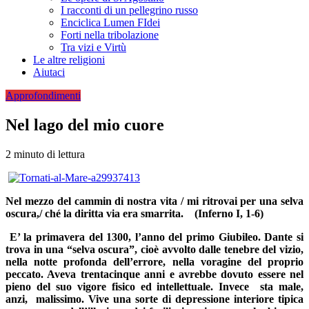
I racconti di un pellegrino russo
Enciclica Lumen FIdei
Forti nella tribolazione
Tra vizi e Virtù
Le altre religioni
Aiutaci
Approfondimenti
Nel lago del mio cuore
2 minuto di lettura
Nel mezzo del cammin di nostra vita / mi ritrovai per una selva
oscura,/ ché la diritta via era smarrita.
(Inferno I, 1-6)
E’ la primavera del 1300, l’anno del primo Giubileo. Dante si
trova in una “selva oscura”, cioè avvolto dalle tenebre del vizio,
nella notte profonda dell’errore, nella voragine del proprio
peccato. Aveva trentacinque anni e avrebbe dovuto essere nel
pieno del suo vigore fisico ed intellettuale. Invece sta male,
anzi, malissimo. Vive una sorte di depressione interiore tipica