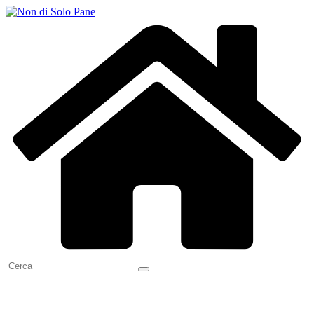
Salta
al
contenuto