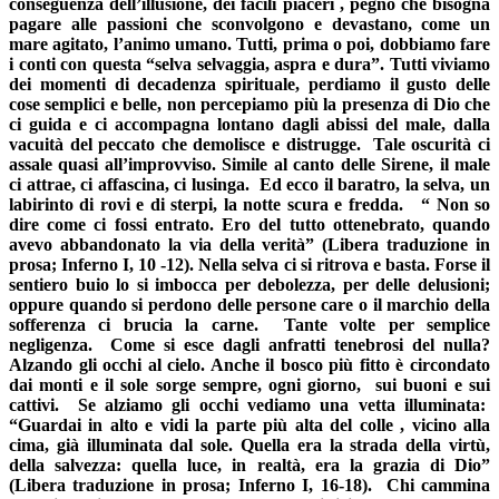
conseguenza dell’illusione, dei facili piaceri , pegno che bisogna
pagare alle passioni che sconvolgono e devastano, come un
mare agitato, l’animo umano. Tutti, prima o poi, dobbiamo fare
i conti con questa “selva selvaggia, aspra e dura”. Tutti viviamo
dei momenti di decadenza spirituale, perdiamo il gusto delle
cose semplici e belle, non percepiamo più la presenza di Dio che
ci guida e ci accompagna lontano dagli abissi del male, dalla
vacuità del peccato che demolisce e distrugge. Tale oscurità ci
assale quasi all’improvviso. Simile al canto delle Sirene, il male
ci attrae, ci affascina, ci lusinga. Ed ecco il baratro, la selva, un
labirinto di rovi e di sterpi, la notte scura e fredda. “ Non so
dire come ci fossi entrato. Ero del tutto ottenebrato, quando
avevo abbandonato la via della verità” (Libera traduzione in
prosa; Inferno I, 10 -12). Nella selva ci si ritrova e basta. Forse il
sentiero buio lo si imbocca per debolezza, per delle delusioni;
oppure quando si perdono delle persone care o il marchio della
sofferenza ci brucia la carne. Tante volte per semplice
negligenza. Come si esce dagli anfratti tenebrosi del nulla?
Alzando gli occhi al cielo. Anche il bosco più fitto è circondato
dai monti e il sole sorge sempre, ogni giorno, sui buoni e sui
cattivi. Se alziamo gli occhi vediamo una vetta illuminata:
“Guardai in alto e vidi la parte più alta del colle , vicino alla
cima, già illuminata dal sole. Quella era la strada della virtù,
della salvezza: quella luce, in realtà, era la grazia di Dio”
(Libera traduzione in prosa; Inferno I, 16-18). Chi cammina