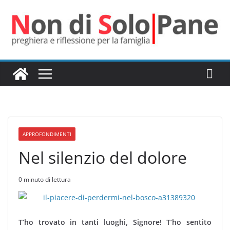
Salta
al
contenuto
APPROFONDIMENTI
Nel silenzio del dolore
0 minuto di lettura
T’ho trovato in tanti luoghi, Signore! T’ho sentito