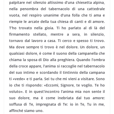
palpitare nel silenzio altissimo d’una chiesetta alpina,
nella penombra del tabernacolo di una cattedrale
vuota, nel respiro unanime d’una folla che ti ama e
riempie le arcate della tua chiesa di can­ti e di amore.
T’ho trovato nella gioia. Ti ho parlato al di là del
firmamento stellato, men­tre a sera, in silenzio,
tornavo dal lavoro a casa. Ti cerco e spesso ti trovo.
Ma dove sempre ti trovo è nel dolore. Un dolore, un
qualsiasi dolore, è come il suono della campanella che
chiama la sposa di Dio al­la preghiera. Quando l’ombra
della croce appare, l’anima si raccoglie nel tabernacolo
del suo intimo e scordando il tintinnio della campana
ti «vede» e ti parla. Sei tu che mi vieni a visitare. Sono
io che ti rispondo: «Eccomi, Signore, te voglio. Te ho
voluto». E in quest’incontro l’anima mia non sente il
suo dolore, ma è come inebriata dal tuo amore:
soffusa di Te, impregnata di Te: io in Te, Tu in me,
affinché siamo uno.