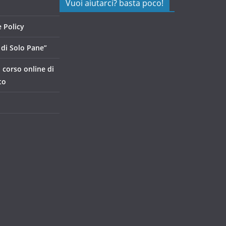
Vuoi aiutarci? basta poco!
 Policy
di Solo Pane”
, corso online di
to