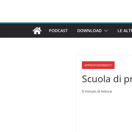
Salta
al
contenuto
PODCAST
DOWNLOAD
LE ALT
APPROFONDIMENTI
Scuola di p
0 minuto di lettura