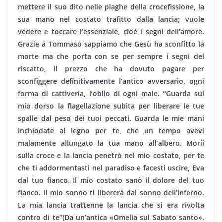
mettere il suo dito nelle piaghe della crocefissione, la
sua mano nel costato trafitto dalla lancia; vuole
vedere e toccare l’essenziale, cioè i segni dell’amore.
Grazie a Tommaso sappiamo che Gesù ha sconfitto la
morte ma che porta con se per sempre i segni del
riscatto, il prezzo che ha dovuto pagare per
sconfiggere definitivamente l’antico avversario, ogni
forma di cattiveria, l’oblio di ogni male. “Guarda sul
mio dorso la flagellazione subita per liberare le tue
spalle dal peso dei tuoi peccati. Guarda le mie mani
inchiodate al legno per te, che un tempo avevi
malamente allungato la tua mano all’albero. Morii
sulla croce e la lancia penetrò nel mio costato, per te
che ti addormentasti nel paradiso e facesti uscire, Eva
dal tuo fianco. Il mio costato sanò il dolore del tuo
fianco. Il mio sonno ti libererà dal sonno dell’inferno.
La mia lancia trattenne la lancia che si era rivolta
contro di te”(Da un’antica «Omelia sul Sabato santo».