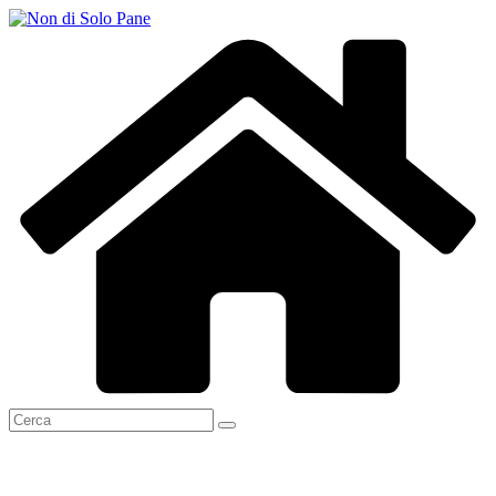
Salta
al
contenuto